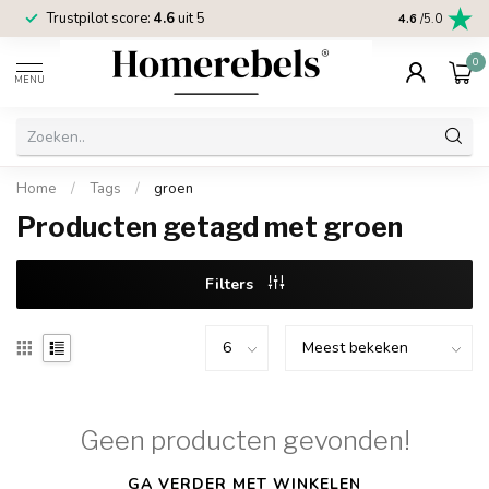
Trustpilot score:
4.6
uit 5
2 jaar
Homereb
4.6
/5.0
0
MENU
Home
/
Tags
/
groen
Producten getagd met groen
Filters
Geen producten gevonden!
GA VERDER MET WINKELEN