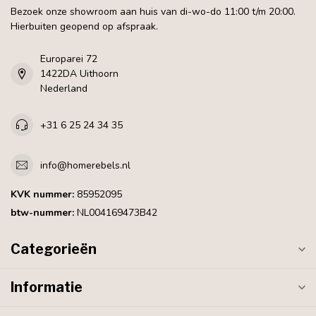
Bezoek onze showroom aan huis van di-wo-do 11:00 t/m 20:00.
Hierbuiten geopend op afspraak.
Europarei 72
1422DA Uithoorn
Nederland
+31 6 25 24 34 35
info@homerebels.nl
KVK nummer:
85952095
btw-nummer:
NL004169473B42
Categorieën
Informatie