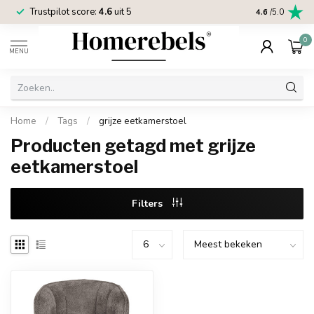
Trustpilot score:
4.6
uit 5
2 jaar
Homereb
4.6
/5.0
0
MENU
Home
/
Tags
/
grijze eetkamerstoel
Producten getagd met grijze
eetkamerstoel
Filters