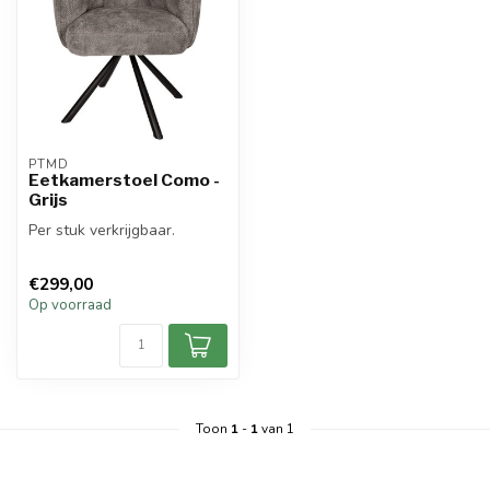
PTMD
Eetkamerstoel Como -
Grijs
Per stuk verkrijgbaar.
€299,00
Op voorraad
Toon
1
-
1
van 1