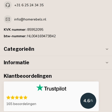
+31 6 25 24 34 35
info@homerebels.nl
KVK nummer:
85952095
btw-nummer:
NL004169473B42
Categorieën
Informatie
Klantbeoordelingen
4.6
/5
165 beoordelingen