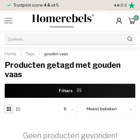
Trustpilot score:
4.6
uit 5
2 jaar
Homereb
4.6
/5.0
0
MENU
Home
/
Tags
/
gouden vaas
Producten getagd met gouden
vaas
Filters
Geen producten gevonden!