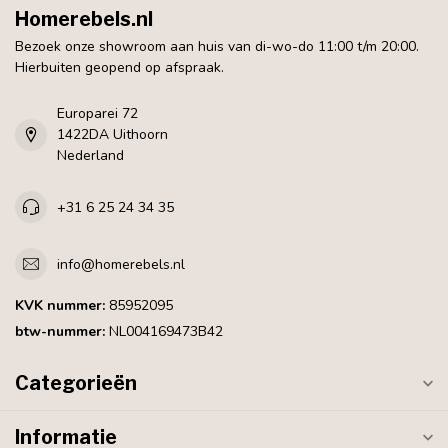
Homerebels.nl
Bezoek onze showroom aan huis van di-wo-do 11:00 t/m 20:00.
Hierbuiten geopend op afspraak.
Europarei 72
1422DA Uithoorn
Nederland
+31 6 25 24 34 35
info@homerebels.nl
KVK nummer:
85952095
btw-nummer:
NL004169473B42
Categorieën
Informatie