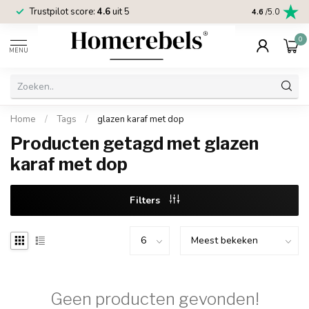
Trustpilot score:
4.6
uit 5
2 jaar
Homereb
4.6
/5.0
0
MENU
Home
/
Tags
/
glazen karaf met dop
Producten getagd met glazen
karaf met dop
Filters
Geen producten gevonden!