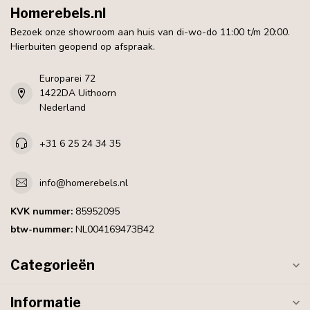
Homerebels.nl
Bezoek onze showroom aan huis van di-wo-do 11:00 t/m 20:00.
Hierbuiten geopend op afspraak.
Europarei 72
1422DA Uithoorn
Nederland
+31 6 25 24 34 35
info@homerebels.nl
KVK nummer:
85952095
btw-nummer:
NL004169473B42
Categorieën
Informatie