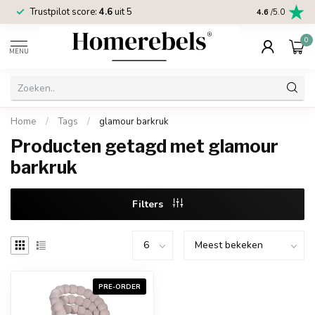
Trustpilot score:
4.6
uit 5
2 jaar
Homereb
4.6
/5.0
0
MENU
Home
/
Tags
/
glamour barkruk
Producten getagd met glamour
barkruk
Filters
PRE-ORDER