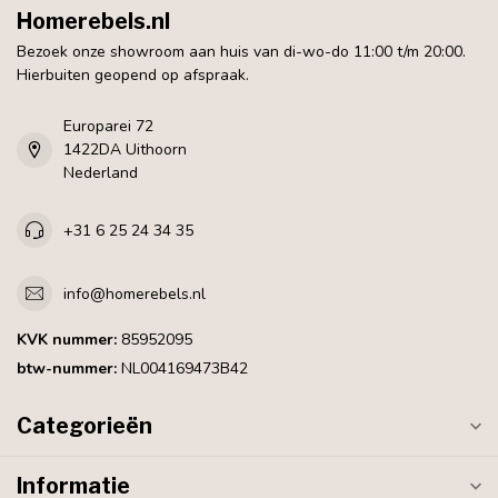
Homerebels.nl
Bezoek onze showroom aan huis van di-wo-do 11:00 t/m 20:00.
Hierbuiten geopend op afspraak.
Europarei 72
1422DA Uithoorn
Nederland
+31 6 25 24 34 35
info@homerebels.nl
KVK nummer:
85952095
btw-nummer:
NL004169473B42
Categorieën
Informatie