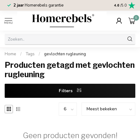
2 jaar
Homerebels garantie
4.6
/5.0
0
MENU
Home
/
Tags
/
gevlochten rugleuning
Producten getagd met gevlochten
rugleuning
Filters
Geen producten gevonden!