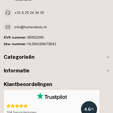
+31 6 25 24 34 35
info@homerebels.nl
KVK nummer:
85952095
btw-nummer:
NL004169473B42
Categorieën
Informatie
Klantbeoordelingen
4.6
/5
164 beoordelingen