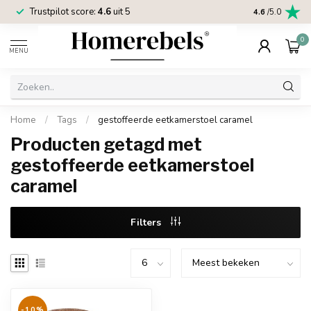
Trustpilot score:
4.6
uit 5
2 jaar
Homereb
4.6
/5.0
0
MENU
Home
/
Tags
/
gestoffeerde eetkamerstoel caramel
Producten getagd met
gestoffeerde eetkamerstoel
caramel
Filters
-10%