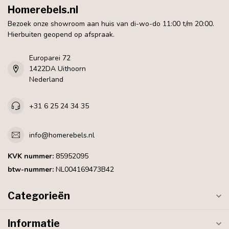
Homerebels.nl
Bezoek onze showroom aan huis van di-wo-do 11:00 t/m 20:00.
Hierbuiten geopend op afspraak.
Europarei 72
1422DA Uithoorn
Nederland
+31 6 25 24 34 35
info@homerebels.nl
KVK nummer:
85952095
btw-nummer:
NL004169473B42
Categorieën
Informatie