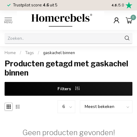
Trustpilot score:
4.6
uit 5
2 jaar
Homereb
4.6
/5.0
0
MENU
Home
/
Tags
/
gaskachel binnen
Producten getagd met gaskachel
binnen
Filters
Geen producten gevonden!