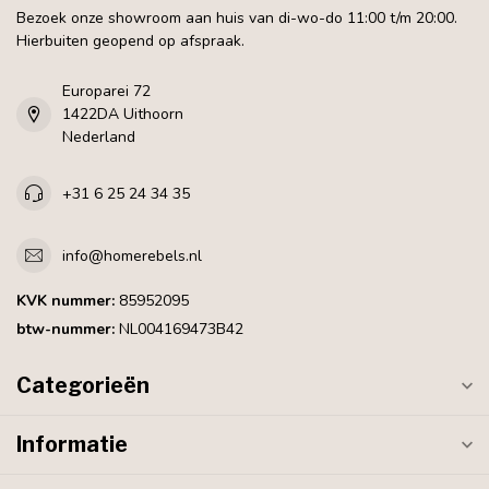
Bezoek onze showroom aan huis van di-wo-do 11:00 t/m 20:00.
Hierbuiten geopend op afspraak.
Europarei 72
1422DA Uithoorn
Nederland
+31 6 25 24 34 35
info@homerebels.nl
KVK nummer:
85952095
btw-nummer:
NL004169473B42
Categorieën
Informatie