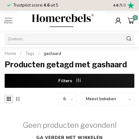
Trustpilot score:
4.6
uit 5
2 jaar
Homereb
4.6
/5.0
0
MENU
Home
/
Tags
/
gashaard
Producten getagd met gashaard
Filters
Geen producten gevonden!
GA VERDER MET WINKELEN