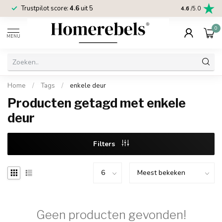
Trustpilot score:
4.6
uit 5
2 jaar
Homereb
4.6
/5.0
0
MENU
Home
/
Tags
/
enkele deur
Producten getagd met enkele
deur
Filters
Geen producten gevonden!