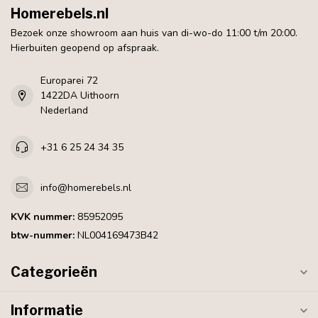
Homerebels.nl
Bezoek onze showroom aan huis van di-wo-do 11:00 t/m 20:00.
Hierbuiten geopend op afspraak.
Europarei 72
1422DA Uithoorn
Nederland
+31 6 25 24 34 35
info@homerebels.nl
KVK nummer:
85952095
btw-nummer:
NL004169473B42
Categorieën
Informatie