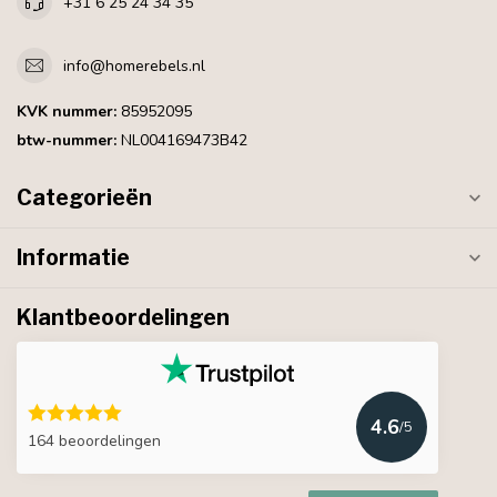
+31 6 25 24 34 35
info@homerebels.nl
KVK nummer:
85952095
btw-nummer:
NL004169473B42
Categorieën
Informatie
Klantbeoordelingen
4.6
/5
164 beoordelingen