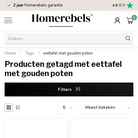
2 jaar
Homerebels garantie
4.6
/5.0
0
MENU
Home
/
Tags
/
eettafel met gouden poten
Producten getagd met eettafel
met gouden poten
Filters