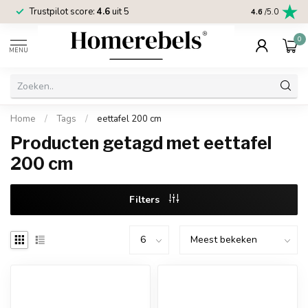
Trustpilot score:
4.6
uit 5
2 jaar
Homereb
4.6
/5.0
0
MENU
Home
/
Tags
/
eettafel 200 cm
Producten getagd met eettafel
200 cm
Filters