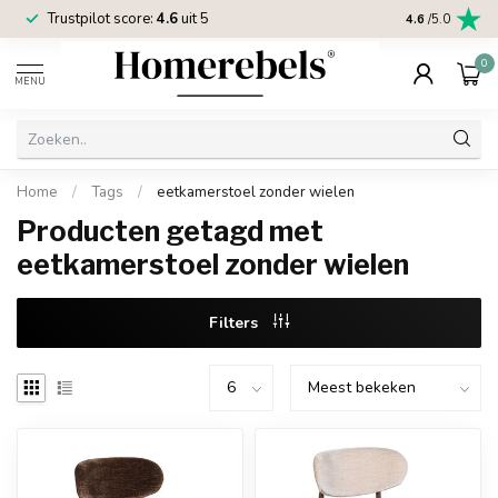
Trustpilot score:
4.6
uit 5
2 jaar
Homereb
4.6
/5.0
0
MENU
Home
/
Tags
/
eetkamerstoel zonder wielen
Producten getagd met
eetkamerstoel zonder wielen
Filters