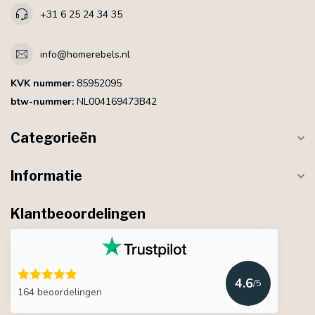
+31 6 25 24 34 35
info@homerebels.nl
KVK nummer:
85952095
btw-nummer:
NL004169473B42
Categorieën
Informatie
Klantbeoordelingen
4.6
/5
164 beoordelingen