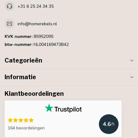
+31 6 25 24 34 35
info@homerebels.nl
KVK nummer:
85952095
btw-nummer:
NL004169473B42
Categorieën
Informatie
Klantbeoordelingen
4.6
/5
164 beoordelingen