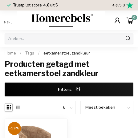
Trustpilot score:
4.6
uit 5
2 jaar
Homereb
4.6
/5.0
0
MENU
Home
/
Tags
/
eetkamerstoel zandkleur
Producten getagd met
eetkamerstoel zandkleur
Filters
-19%