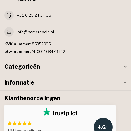
Nederland
+31 6 25 24 34 35
info@homerebels.nl
KVK nummer:
85952095
btw-nummer:
NL004169473B42
Categorieën
Informatie
Klantbeoordelingen
4.6
/5
164 beoordelingen