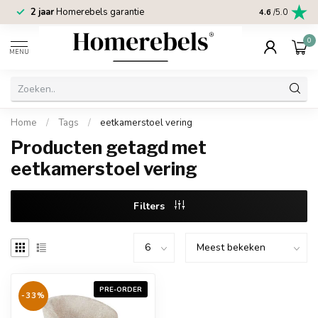
2 jaar
Homerebels garantie
4.6
/5.0
0
MENU
Home
/
Tags
/
eetkamerstoel vering
Producten getagd met
eetkamerstoel vering
Filters
PRE-ORDER
-33%