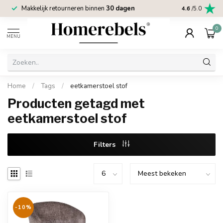
Makkelijk retourneren binnen
30 dagen
Trustpilot sco
4.6
/5.0
0
MENU
Home
/
Tags
/
eetkamerstoel stof
Producten getagd met
eetkamerstoel stof
Filters
-10%