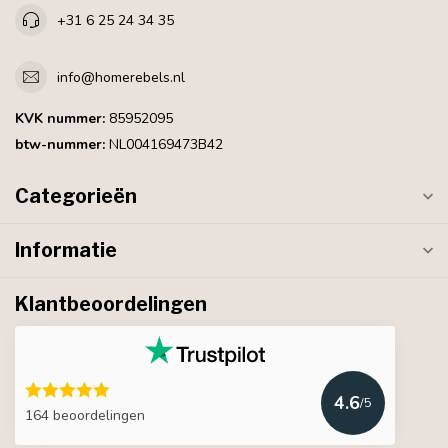
+31 6 25 24 34 35
info@homerebels.nl
KVK nummer:
85952095
btw-nummer:
NL004169473B42
Categorieën
Informatie
Klantbeoordelingen
4.6
/5
164 beoordelingen