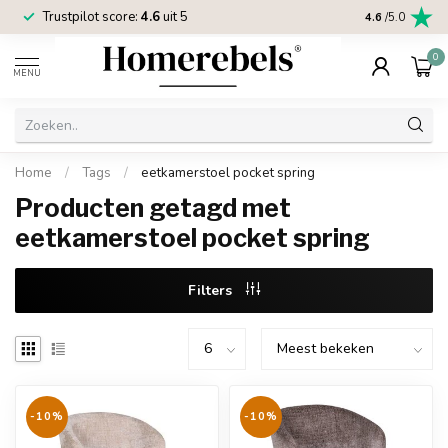
Trustpilot score:
4.6
uit 5
2 jaar
Homereb
4.6
/5.0
0
MENU
Home
/
Tags
/
eetkamerstoel pocket spring
Producten getagd met
eetkamerstoel pocket spring
Filters
-10%
-10%