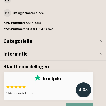
info@homerebels.nl
KVK nummer:
85952095
btw-nummer:
NL004169473B42
Categorieën
Informatie
Klantbeoordelingen
4.6
/5
164 beoordelingen