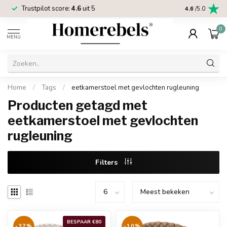
Trustpilot score:
4.6
uit 5
2 jaar
Homereb
4.6
/5.0
0
MENU
Home
/
Tags
/
eetkamerstoel met gevlochten rugleuning
Producten getagd met
eetkamerstoel met gevlochten
rugleuning
Filters
BESPAAR €80
-37%
-10%