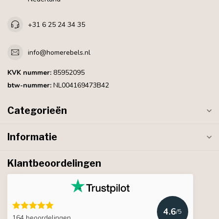
+31 6 25 24 34 35
info@homerebels.nl
KVK nummer:
85952095
btw-nummer:
NL004169473B42
Categorieën
Informatie
Klantbeoordelingen
4.6
/5
164 beoordelingen