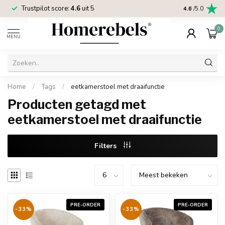
Trustpilot score:
4.6
uit 5
2 jaar
Homereb
4.6
/5.0
0
MENU
Home
/
Tags
/
eetkamerstoel met draaifunctie
Producten getagd met
eetkamerstoel met draaifunctie
Filters
PRE-ORDER
PRE-ORDER
-33%
-33%