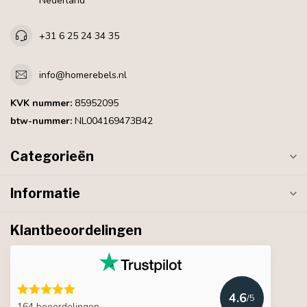
Nederland
+31 6 25 24 34 35
info@homerebels.nl
KVK nummer:
85952095
btw-nummer:
NL004169473B42
Categorieën
Informatie
Klantbeoordelingen
4.6
/5
164 beoordelingen