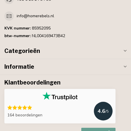
info@homerebels.nl
KVK nummer:
85952095
btw-nummer:
NL004169473B42
Categorieën
Informatie
Klantbeoordelingen
4.6
/5
164 beoordelingen