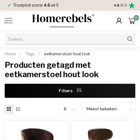
Trustpilot score:
4.6
uit 5
2 jaar
Homereb
4.6
/5.0
0
MENU
Home
/
Tags
/
eetkamerstoel hout look
Producten getagd met
eetkamerstoel hout look
Filters