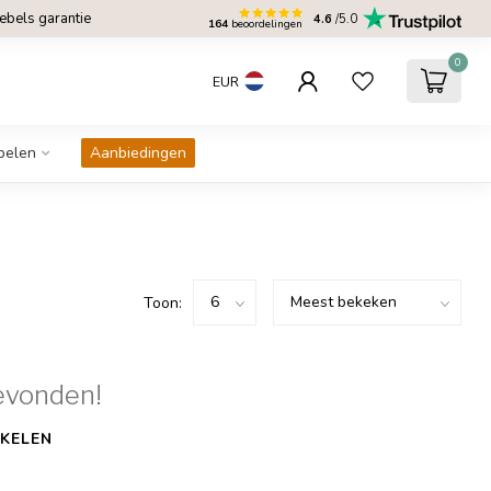
bels garantie
4.6
/5.0
164
beoordelingen
0
EUR
belen
Aanbiedingen
Toon:
evonden!
KELEN