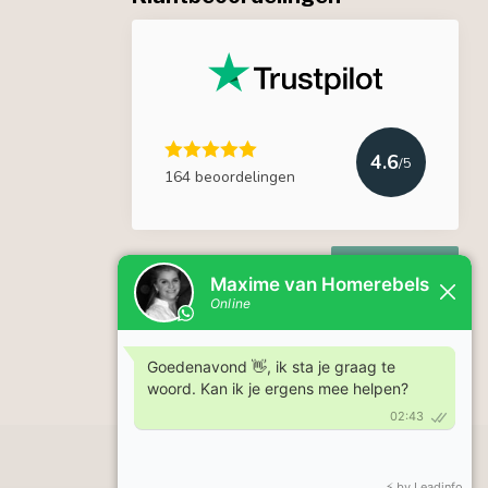
4.6
/5
164 beoordelingen
Lees meer