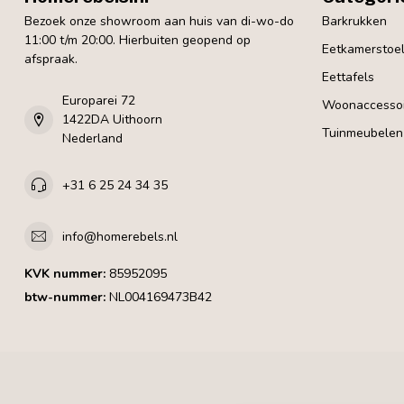
Bezoek onze showroom aan huis van di-wo-do
Barkrukken
11:00 t/m 20:00. Hierbuiten geopend op
Eetkamerstoe
afspraak.
Eettafels
Europarei 72
Woonaccessoi
1422DA Uithoorn
Tuinmeubelen
Nederland
+31 6 25 24 34 35
info@homerebels.nl
KVK nummer:
85952095
btw-nummer:
NL004169473B42