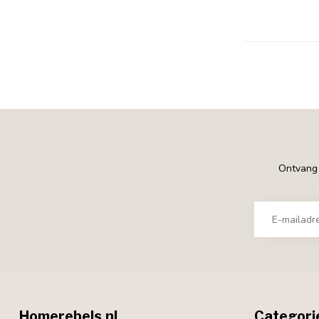
Ontvang €
Homerebels.nl
Categori