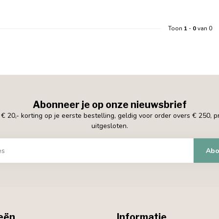
Toon
1
-
0
van 0
Abonneer je op onze nieuwsbrief
 20,- korting op je eerste bestelling, geldig voor order overs € 250, 
uitgesloten.
Abo
eën
Informatie