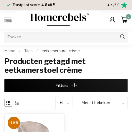
Trustpilot score:
4.6
uit 5
2 jaar
Homereb
4.6
/5.0
0
MENU
Home
/
Tags
/
eetkamerstoel crème
Producten getagd met
eetkamerstoel crème
Filters
-10%