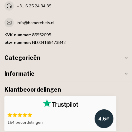
+31 6 25 24 34 35
info@homerebels.nl
KVK nummer:
85952095
btw-nummer:
NL004169473B42
Categorieën
Informatie
Klantbeoordelingen
4.6
/5
164 beoordelingen