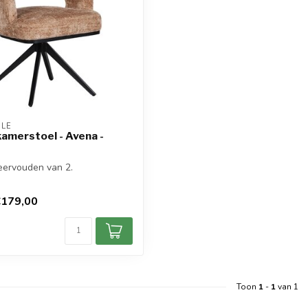
OLE
amerstoel - Avena -
eervouden van 2.
€179,00
d
Toon
1
-
1
van 1