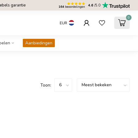
bels garantie
4.6
/5.0
164
beoordelingen
0
EUR
belen
Aanbiedingen
Toon: