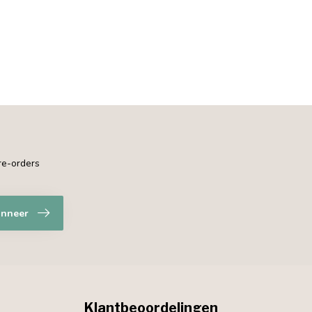
pre-orders
nneer
Klantbeoordelingen