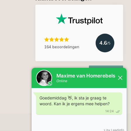
4.6
/5
164 beoordelingen
Lees meer