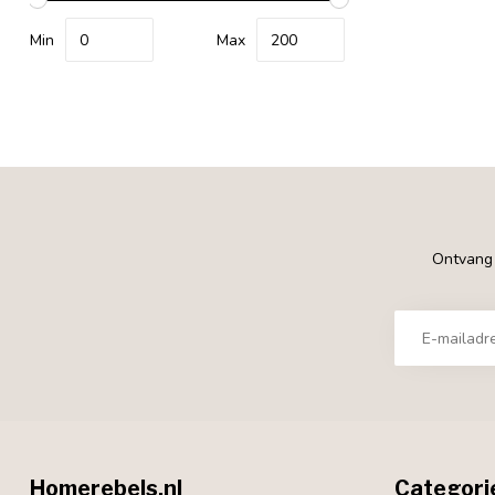
Min
Max
Ontvang €
Homerebels.nl
Categori