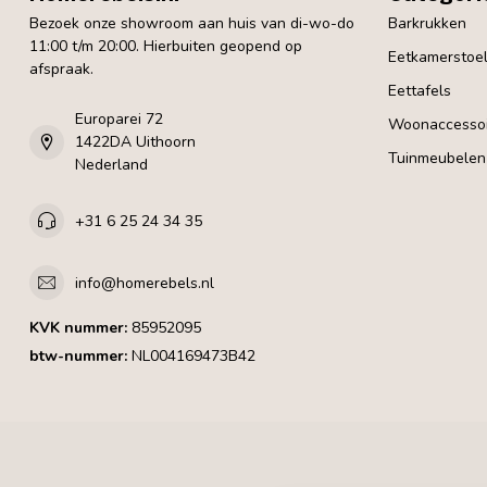
Bezoek onze showroom aan huis van di-wo-do
Barkrukken
11:00 t/m 20:00. Hierbuiten geopend op
Eetkamerstoe
afspraak.
Eettafels
Europarei 72
Woonaccessoi
1422DA Uithoorn
Tuinmeubelen
Nederland
+31 6 25 24 34 35
info@homerebels.nl
KVK nummer:
85952095
btw-nummer:
NL004169473B42