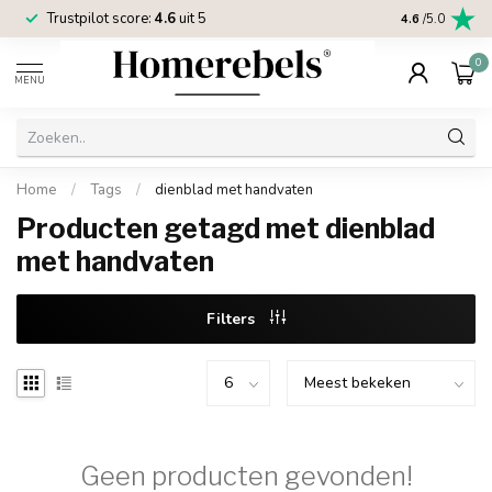
Trustpilot score:
4.6
uit 5
2 jaar
Homereb
4.6
/5.0
0
MENU
Home
/
Tags
/
dienblad met handvaten
Producten getagd met dienblad
met handvaten
Filters
Geen producten gevonden!