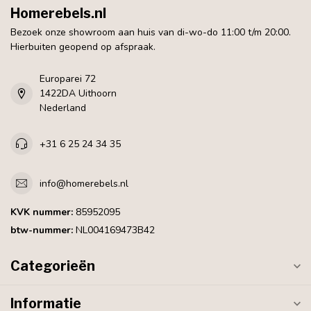
Homerebels.nl
Bezoek onze showroom aan huis van di-wo-do 11:00 t/m 20:00.
Hierbuiten geopend op afspraak.
Europarei 72
1422DA Uithoorn
Nederland
+31 6 25 24 34 35
info@homerebels.nl
KVK nummer:
85952095
btw-nummer:
NL004169473B42
Categorieën
Informatie