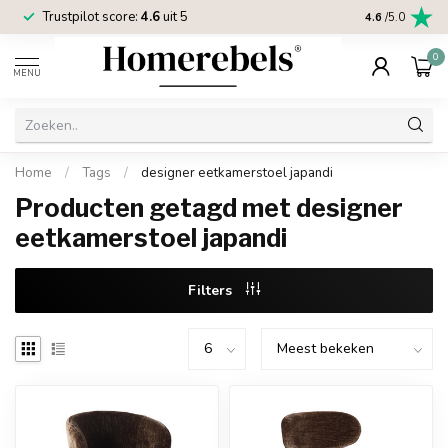
Trustpilot score:
4.6
uit 5
2 jaar
Homereb
4.6
/5.0
0
MENU
Home
/
Tags
/
designer eetkamerstoel japandi
Producten getagd met designer
eetkamerstoel japandi
Filters