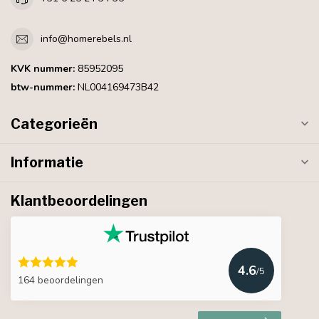
info@homerebels.nl
KVK nummer:
85952095
btw-nummer:
NL004169473B42
Categorieën
Informatie
Klantbeoordelingen
4.6
/5
164 beoordelingen