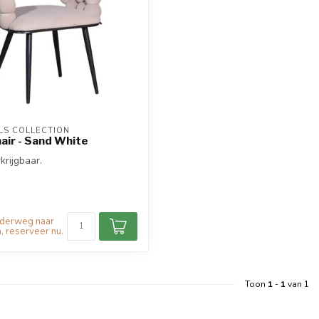
S COLLECTION
air - Sand White
krijgbaar.
nderweg naar
, reserveer nu.
Toon
1
-
1
van 1