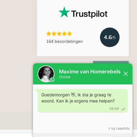
4.6
/5
164 beoordelingen
Lees meer