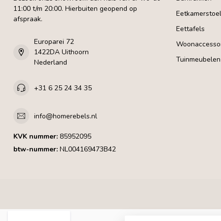
11:00 t/m 20:00. Hierbuiten geopend op
Eetkamerstoe
afspraak.
Eettafels
Europarei 72
Woonaccessoi
1422DA Uithoorn
Tuinmeubelen
Nederland
+31 6 25 24 34 35
info@homerebels.nl
KVK nummer:
85952095
btw-nummer:
NL004169473B42