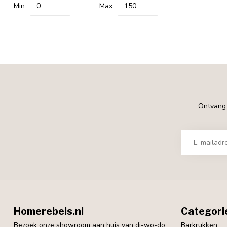
Min
Max
Ontvang €
Homerebels.nl
Categori
Bezoek onze showroom aan huis van di-wo-do
Barkrukken