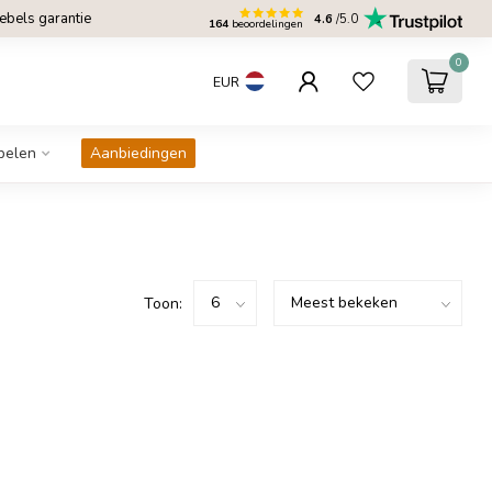
bels garantie
4.6
/5.0
164
beoordelingen
0
EUR
belen
Aanbiedingen
Toon: