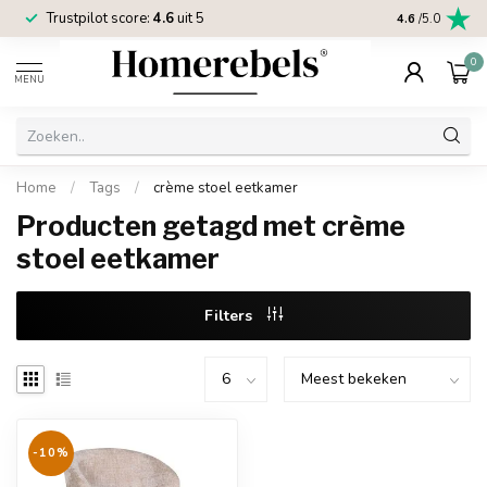
Trustpilot score:
4.6
uit 5
2 jaar
Homereb
4.6
/5.0
0
MENU
Home
/
Tags
/
crème stoel eetkamer
Producten getagd met crème
stoel eetkamer
Filters
-10%