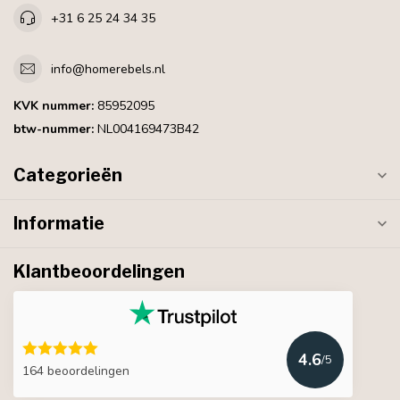
+31 6 25 24 34 35
info@homerebels.nl
KVK nummer:
85952095
btw-nummer:
NL004169473B42
Categorieën
Informatie
Klantbeoordelingen
4.6
/5
164 beoordelingen