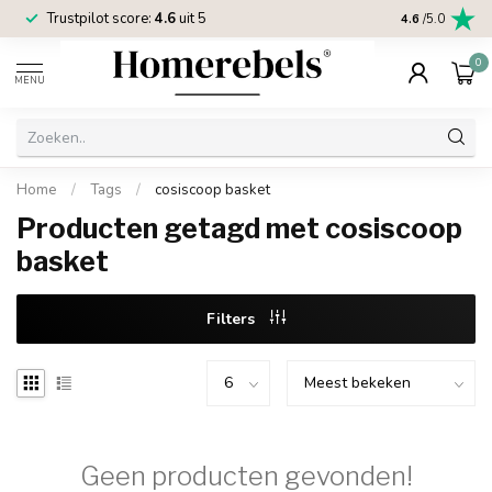
Trustpilot score:
4.6
uit 5
2 jaar
Homereb
4.6
/5.0
0
MENU
Home
/
Tags
/
cosiscoop basket
Producten getagd met cosiscoop
basket
Filters
Geen producten gevonden!