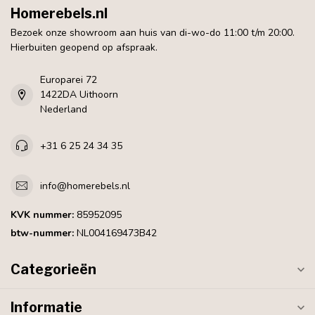
Homerebels.nl
Bezoek onze showroom aan huis van di-wo-do 11:00 t/m 20:00.
Hierbuiten geopend op afspraak.
Europarei 72
1422DA Uithoorn
Nederland
+31 6 25 24 34 35
info@homerebels.nl
KVK nummer:
85952095
btw-nummer:
NL004169473B42
Categorieën
Informatie