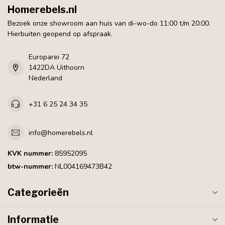
Homerebels.nl
Bezoek onze showroom aan huis van di-wo-do 11:00 t/m 20:00.
Hierbuiten geopend op afspraak.
Europarei 72
1422DA Uithoorn
Nederland
+31 6 25 24 34 35
info@homerebels.nl
KVK nummer:
85952095
btw-nummer:
NL004169473B42
Categorieën
Informatie