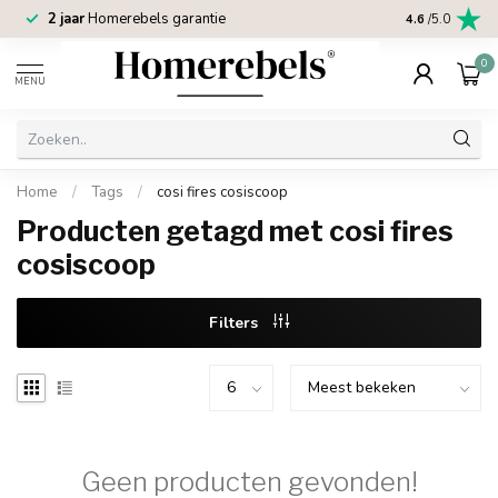
2 jaar
Homerebels garantie
4.6
/5.0
0
MENU
Home
/
Tags
/
cosi fires cosiscoop
Producten getagd met cosi fires
cosiscoop
Filters
Geen producten gevonden!