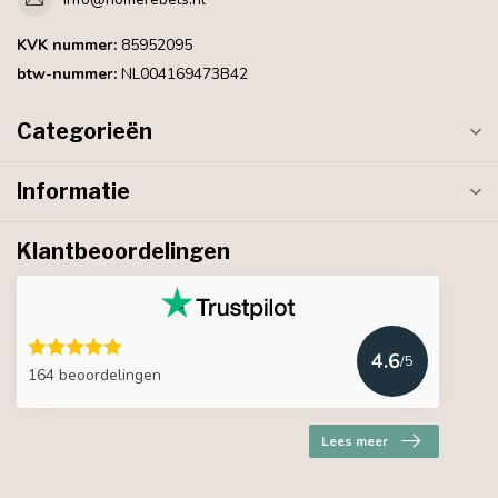
KVK nummer:
85952095
btw-nummer:
NL004169473B42
Categorieën
Informatie
Klantbeoordelingen
4.6
/5
164 beoordelingen
Lees meer