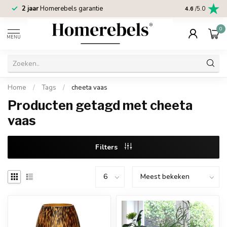
2 jaar
Homerebels garantie
4.6
/5.0
0
MENU
Home
/
Tags
/
cheeta vaas
Producten getagd met cheeta
vaas
Filters