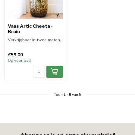
Vaas Artic Cheeta -
Bruin
Verkrijgbaar in twee maten.
€59,00
Op voorraad
Toon
1
-
5
van 5