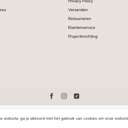
Privacy Policy
res
Verzenden
Retourneren
Klantenservice
Projectinrichting
e website, ga je akkoord met het gebruik van cookies om onze websit
© Copyright 2026 Homerebels.nl - Development:
emarkable