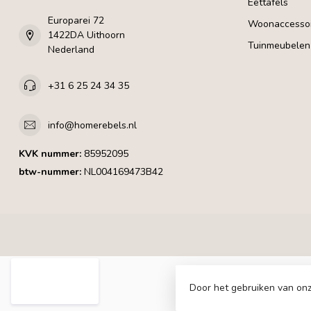
Eettafels
Europarei 72
Woonaccessoi
1422DA Uithoorn
Tuinmeubelen
Nederland
+31 6 25 24 34 35
info@homerebels.nl
KVK nummer:
85952095
btw-nummer:
NL004169473B42
Door het gebruiken van onz