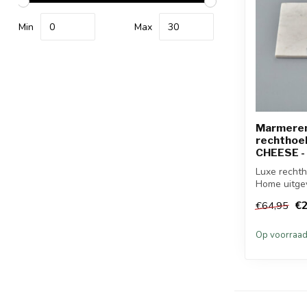
Min
Max
Marmeren 
rechthoek
CHEESE - 
Luxe rechth
Home uitgev
m...
€2
€64,95
Op voorraa