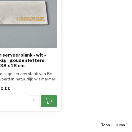
serveerplank - wit -
ig - gouden letters
38 x 18 cm
oekige serveerplank van Be
oerd in natuurlijk wit marmer
9,00
d
Toon
1
-
1
van 1