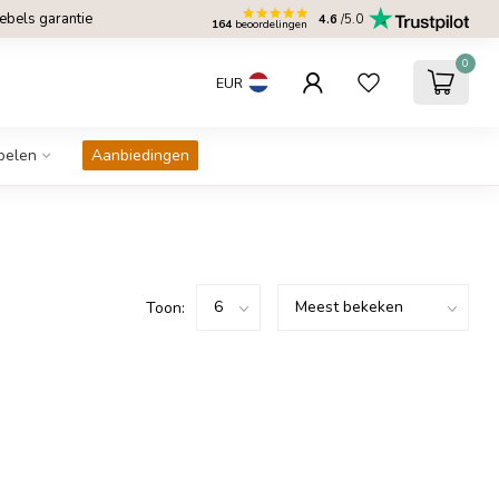
bels garantie
4.6
/5.0
164
beoordelingen
0
EUR
belen
Aanbiedingen
Toon: