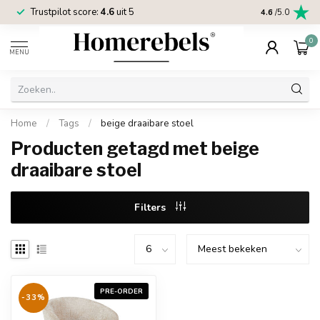
Trustpilot score:
4.6
uit 5
2 jaar
Homereb
4.6
/5.0
0
MENU
Home
/
Tags
/
beige draaibare stoel
Producten getagd met beige
draaibare stoel
Filters
PRE-ORDER
-33%