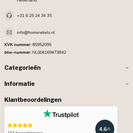
Nederland
+31 6 25 24 34 35
info@homerebels.nl
KVK nummer:
85952095
btw-nummer:
NL004169473B42
Categorieën
Informatie
Klantbeoordelingen
4.6
/5
164 beoordelingen