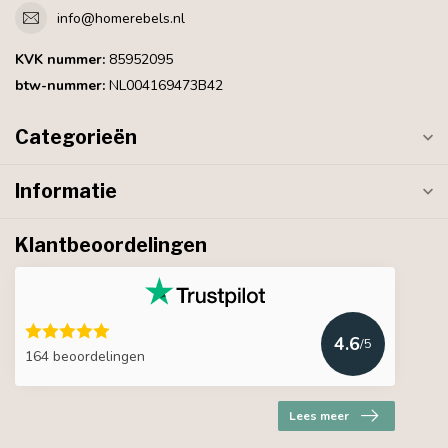
info@homerebels.nl
KVK nummer:
85952095
btw-nummer:
NL004169473B42
Categorieën
Informatie
Klantbeoordelingen
4.6
/5
164 beoordelingen
Lees meer