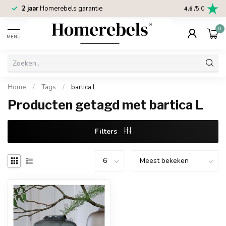
2 jaar
Homerebels garantie
4.6
/5.0
0
MENU
Home
/
Tags
/
bartica L
Producten getagd met bartica L
Filters