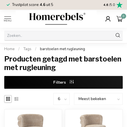
Trustpilot score:
4.6
uit 5
2 jaar
Homereb
4.6
/5.0
0
MENU
Home
/
Tags
/
barstoelen met rugleuning
Producten getagd met barstoelen
met rugleuning
Filters