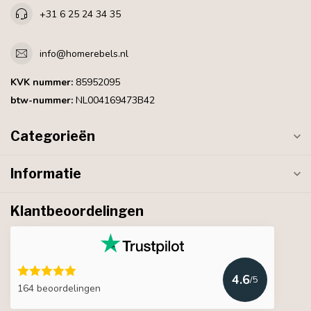
+31 6 25 24 34 35
info@homerebels.nl
KVK nummer:
85952095
btw-nummer:
NL004169473B42
Categorieën
Informatie
Klantbeoordelingen
4.6
/5
164 beoordelingen