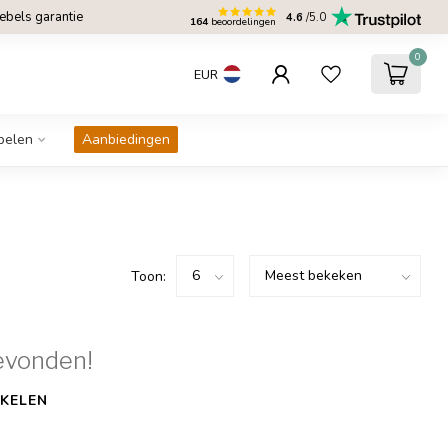
bels garantie
4.6
/5.0
164
beoordelingen
0
EUR
belen
Aanbiedingen
Toon:
evonden!
KELEN