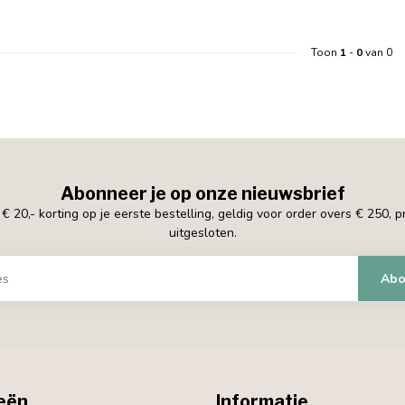
Toon
1
-
0
van 0
Abonneer je op onze nieuwsbrief
 20,- korting op je eerste bestelling, geldig voor order overs € 250, 
uitgesloten.
Abo
eën
Informatie