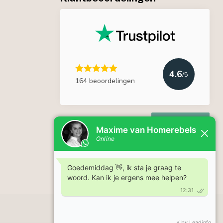
4.6
/5
164 beoordelingen
Lees meer