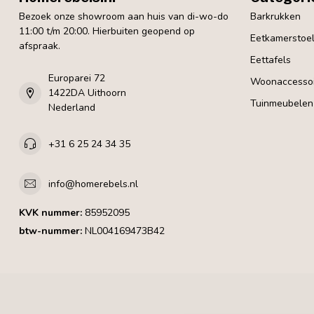
Bezoek onze showroom aan huis van di-wo-do
Barkrukken
11:00 t/m 20:00. Hierbuiten geopend op
Eetkamerstoe
afspraak.
Eettafels
Europarei 72
Woonaccessoi
1422DA Uithoorn
Tuinmeubelen
Nederland
+31 6 25 24 34 35
info@homerebels.nl
KVK nummer:
85952095
btw-nummer:
NL004169473B42