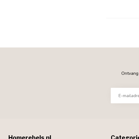
Ontvang €
Homerebels.nl
Categori