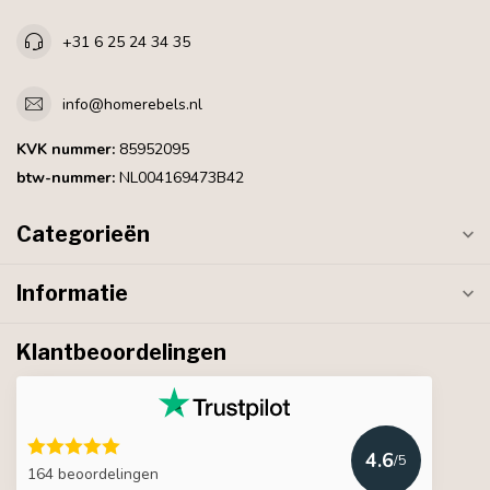
+31 6 25 24 34 35
info@homerebels.nl
KVK nummer:
85952095
btw-nummer:
NL004169473B42
Categorieën
Informatie
Klantbeoordelingen
4.6
/5
164 beoordelingen