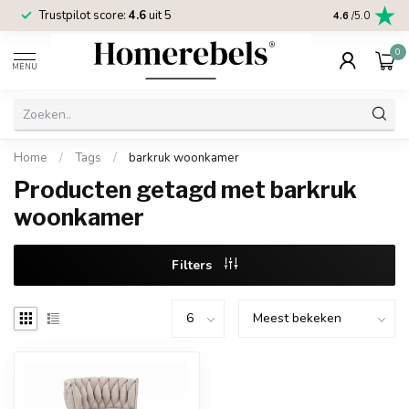
Trustpilot score:
4.6
uit 5
2 jaar
Homereb
4.6
/5.0
0
MENU
Home
/
Tags
/
barkruk woonkamer
Producten getagd met barkruk
woonkamer
Filters