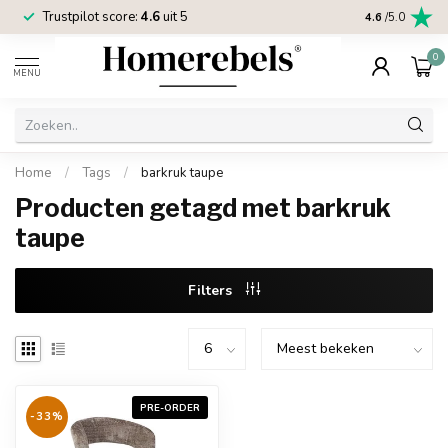
Trustpilot score:
4.6
uit 5
2 jaar
Homereb
4.6
/5.0
0
MENU
Home
/
Tags
/
barkruk taupe
Producten getagd met barkruk
taupe
Filters
PRE-ORDER
-33%