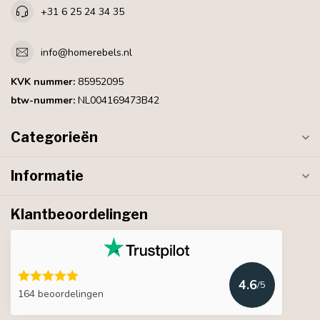
+31 6 25 24 34 35
info@homerebels.nl
KVK nummer:
85952095
btw-nummer:
NL004169473B42
Categorieën
Informatie
Klantbeoordelingen
4.6
/5
164 beoordelingen