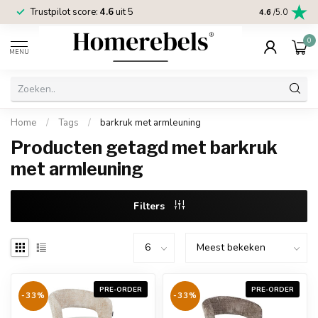
Trustpilot score:
4.6
uit 5
2 jaar
Homereb
4.6
/5.0
0
MENU
Home
/
Tags
/
barkruk met armleuning
Producten getagd met barkruk
met armleuning
Filters
PRE-ORDER
PRE-ORDER
-33%
-33%