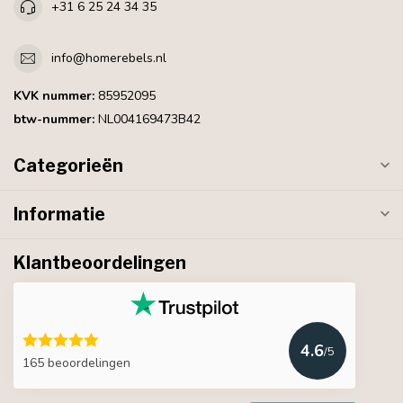
+31 6 25 24 34 35
info@homerebels.nl
KVK nummer:
85952095
btw-nummer:
NL004169473B42
Categorieën
Informatie
Klantbeoordelingen
4.6
/5
165 beoordelingen