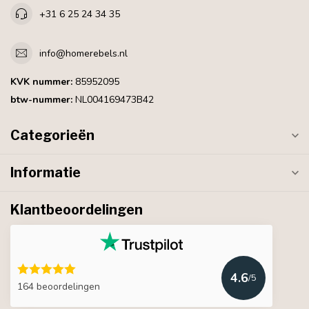
+31 6 25 24 34 35
info@homerebels.nl
KVK nummer:
85952095
btw-nummer:
NL004169473B42
Categorieën
Informatie
Klantbeoordelingen
4.6
/5
164 beoordelingen