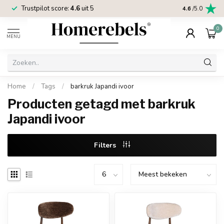
Trustpilot score:
4.6
uit 5
2 jaar
Homereb
4.6
/5.0
0
MENU
Home
/
Tags
/
barkruk Japandi ivoor
Producten getagd met barkruk
Japandi ivoor
Filters