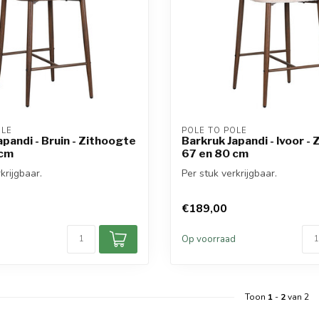
OLE
POLE TO POLE
apandi - Bruin - Zithoogte
Barkruk Japandi - Ivoor -
 cm
67 en 80 cm
krijgbaar.
Per stuk verkrijgbaar.
€189,00
d
Op voorraad
Toon
1
-
2
van 2