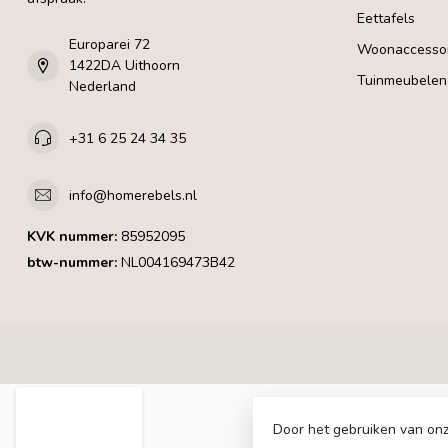
Eettafels
Europarei 72
Woonaccessoi
1422DA Uithoorn
Tuinmeubelen
Nederland
+31 6 25 24 34 35
info@homerebels.nl
KVK nummer:
85952095
btw-nummer:
NL004169473B42
Door het gebruiken van onz