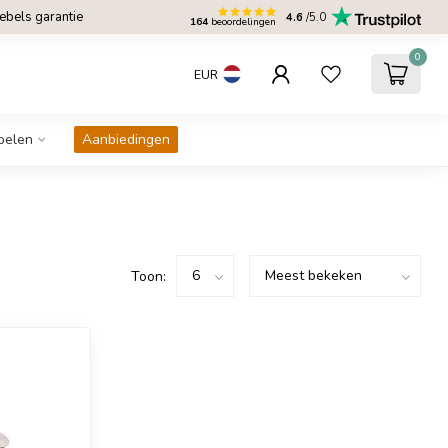
bels garantie
4.6
/5.0
164
beoordelingen
0
EUR
belen
Aanbiedingen
Toon: