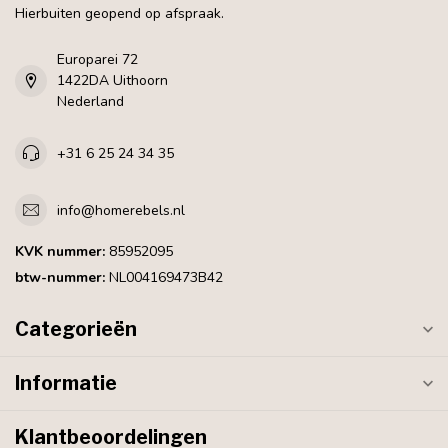
Hierbuiten geopend op afspraak.
Europarei 72
1422DA Uithoorn
Nederland
+31 6 25 24 34 35
info@homerebels.nl
KVK nummer:
85952095
btw-nummer:
NL004169473B42
Categorieën
Informatie
Klantbeoordelingen