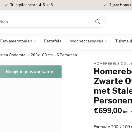
Trustpilot score:
4.6
uit 5
2 jaar
Homere
Eetkamerstoelen
Eettafels
Woonaccessoires
Tuinmeu
 Stalen Onderstel – 200x100 cm – 6 Personen
HOMEREBELS COLL
Homerebel
Bekijk in je woonkamer
Zwarte O
met Stal
Persone
€699,00
Incl. 
Formaat: 200 x 100