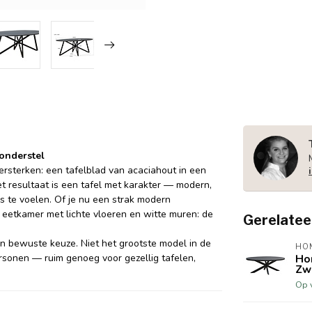
 onderstel
ersterken: een tafelblad van acaciahout in een
t resultaat is een tafel met karakter — modern,
s te voelen. Of je nu een strak modern
e eetkamer met lichte vloeren en witte muren: de
Gerelatee
en bewuste keuze. Niet het grootste model in de
HO
rsonen — ruim genoeg voor gezellig tafelen,
Hom
Zw
Op 