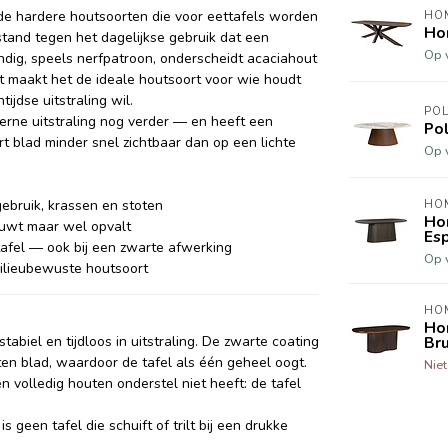
de hardere houtsoorten die voor eettafels worden
HO
Hom
bestand tegen het dagelijkse gebruik dat een
Op 
ndig, speels nerfpatroon, onderscheidt acaciahout
at maakt het de ideale houtsoort voor wie houdt
ijdse uitstraling wil.
POL
rne uitstraling nog verder — en heeft een
Pol
rt blad minder snel zichtbaar dan op een lichte
Op 
gebruik, krassen en stoten
HO
Hom
eeuwt maar wel opvalt
Es
 tafel — ook bij een zwarte afwerking
Op 
 milieubewuste houtsoort
HO
Hom
abiel en tijdloos in uitstraling. De zwarte coating
Bru
en blad, waardoor de tafel als één geheel oogt.
Nie
n volledig houten onderstel niet heeft: de tafel
 geen tafel die schuift of trilt bij een drukke