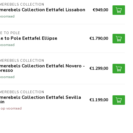
MEREBELS COLLECTION
erebels Collection Eettafel Lissabon
€949,00
voorraad
E TO POLE
e to Pole Eettafel Ellipse
€1.790,00
voorraad
MEREBELS COLLECTION
erebels Collection Eettafel Novero -
€1.299,00
presso
voorraad
MEREBELS COLLECTION
erebels Collection Eettafel Sevilla
€1.199,00
in
t op voorraad