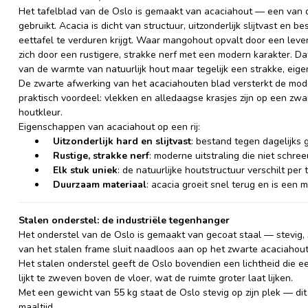
Het tafelblad van de Oslo is gemaakt van acaciahout — een van 
gebruikt. Acacia is dicht van structuur, uitzonderlijk slijtvast en 
eettafel te verduren krijgt. Waar mangohout opvalt door een leve
zich door een rustigere, strakke nerf met een modern karakter. D
van de warmte van natuurlijk hout maar tegelijk een strakke, eigent
De zwarte afwerking van het acaciahouten blad versterkt de mode
praktisch voordeel: vlekken en alledaagse krasjes zijn op een zwa
houtkleur.
Eigenschappen van acaciahout op een rij:
Uitzonderlijk hard en slijtvast
: bestand tegen dagelijks 
Rustige, strakke nerf
: moderne uitstraling die niet schr
Elk stuk uniek
: de natuurlijke houtstructuur verschilt per
Duurzaam materiaal
: acacia groeit snel terug en is een
Stalen onderstel: de industriële tegenhanger
Het onderstel van de Oslo is gemaakt van gecoat staal — stevig, st
van het stalen frame sluit naadloos aan op het zwarte acaciahout
Het stalen onderstel geeft de Oslo bovendien een lichtheid die ee
lijkt te zweven boven de vloer, wat de ruimte groter laat lijken.
Met een gewicht van 55 kg staat de Oslo stevig op zijn plek — dit is
maaltijd.