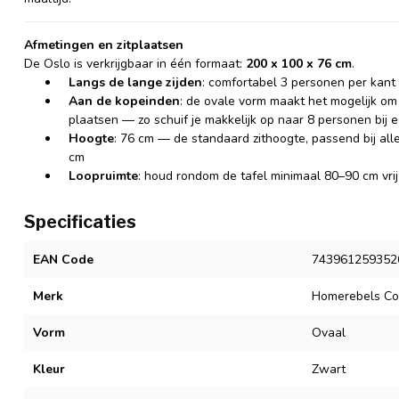
Afmetingen en zitplaatsen
De Oslo is verkrijgbaar in één formaat:
200 x 100 x 76 cm
.
Langs de lange zijden
: comfortabel 3 personen per kant
Aan de kopeinden
: de ovale vorm maakt het mogelijk om
plaatsen — zo schuif je makkelijk op naar 8 personen bij ee
Hoogte
: 76 cm — de standaard zithoogte, passend bij al
cm
Loopruimte
: houd rondom de tafel minimaal 80–90 cm vri
Specificaties
EAN Code
743961259352
Merk
Homerebels Col
Vorm
Ovaal
Kleur
Zwart