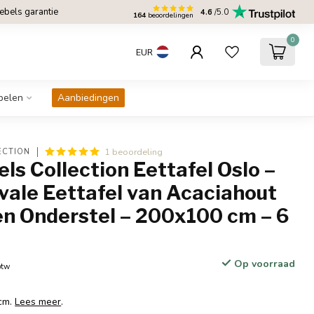
bels garantie
4.6
/5.0
164
beoordelingen
0
EUR
belen
Aanbiedingen
1 beoordeling
ECTION
s Collection Eettafel Oslo –
vale Eettafel van Acaciahout
en Onderstel – 200x100 cm – 6
n
Op voorraad
btw
 cm.
Lees meer
.