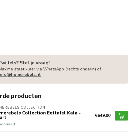
Twijfels? Stel je vraag!
Maxime staat klaar via WhatsApp (rechts onderin) of
info@homerebels.nl
.
rde producten
MEREBELS COLLECTION
erebels Collection Eettafel Kala -
€649,00
art
voorraad