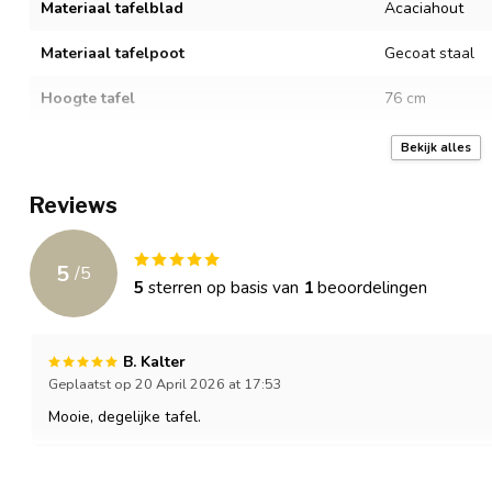
Materiaal tafelblad
Acaciahout
Materiaal tafelpoot
Gecoat staal
Hoogte tafel
76 cm
Lengte tafelblad
200 cm
Bekijk alles
Breedte tafelblad
100 cm
Reviews
Gewicht object
55 kg
5
/
5
Aantal personen
6 (tot 8 met ko
5
sterren op basis van
1
beoordelingen
B. Kalter
Geplaatst op 20 April 2026 at 17:53
Mooie, degelijke tafel.