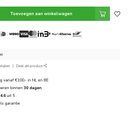
Toevoegen aan winkelwagen
en
lijken
Deel dit product
g vanaf €100,- in NL en BE
rneren binnen
30 dagen
:
4.6
uit 5
s garantie