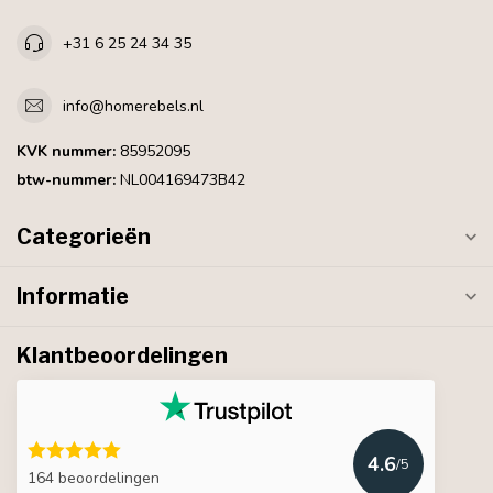
+31 6 25 24 34 35
info@homerebels.nl
KVK nummer:
85952095
btw-nummer:
NL004169473B42
Categorieën
Informatie
Klantbeoordelingen
4.6
/5
164 beoordelingen