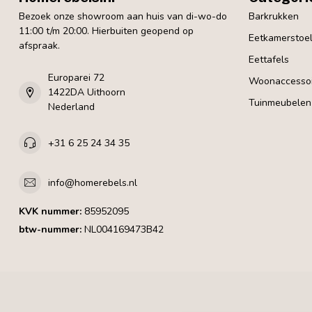
Bezoek onze showroom aan huis van di-wo-do
Barkrukken
11:00 t/m 20:00. Hierbuiten geopend op
Eetkamerstoe
afspraak.
Eettafels
Europarei 72
Woonaccessoi
1422DA Uithoorn
Tuinmeubelen
Nederland
+31 6 25 24 34 35
info@homerebels.nl
KVK nummer:
85952095
btw-nummer:
NL004169473B42