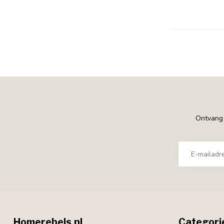
Ontvang €
Homerebels.nl
Categori