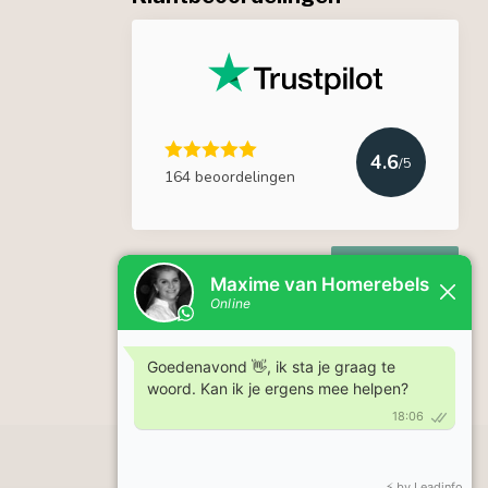
4.6
/5
164 beoordelingen
Lees meer