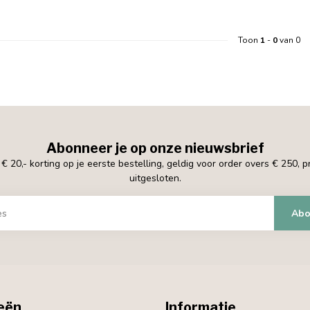
Toon
1
-
0
van 0
Abonneer je op onze nieuwsbrief
 20,- korting op je eerste bestelling, geldig voor order overs € 250, 
uitgesloten.
Abo
eën
Informatie