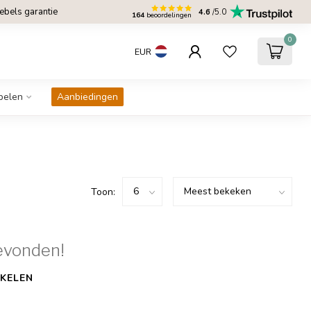
bels garantie
4.6
/5.0
164
beoordelingen
0
EUR
belen
Aanbiedingen
Toon:
evonden!
KELEN